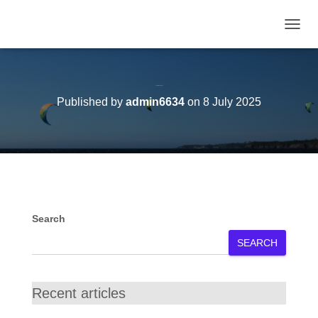
TOGGL
Le tour de France
Published by
admin6634
on
8 July 2025
Search
SEARCH
Recent articles